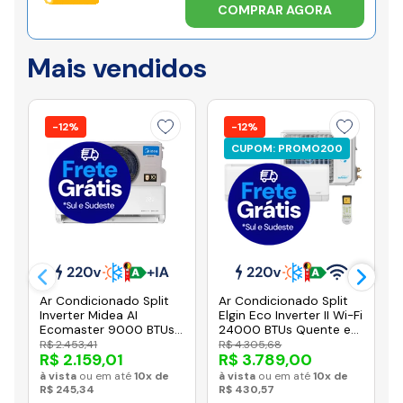
COMPRAR AGORA
Mais vendidos
-12%
-12%
CUPOM: PROMO200
Ar Condicionado Split
Ar Condicionado Split
Inverter Midea AI
Elgin Eco Inverter II Wi-Fi
Ecomaster 9000 BTUs
24000 BTUs Quente e
Quente e Frio 220V
Frio 220V HJQE24C2CC
R$ 2.453,41
R$ 4.305,68
R$ 2.159,01
R$ 3.789,00
38EZVQA09M5
à vista
ou em até
10x de
à vista
ou em até
10x de
R$ 245,34
R$ 430,57