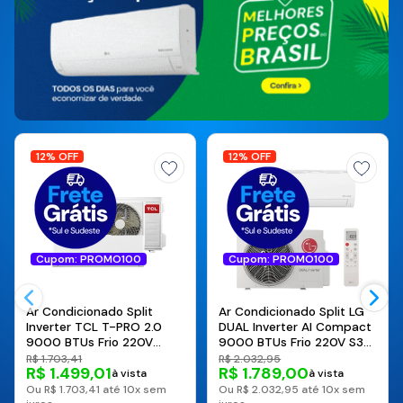
12% OFF
12% OFF
Cupom: PROMO100
Cupom: PROMO100
Ar Condicionado Split
Ar Condicionado Split LG
Inverter TCL T-PRO 2.0
DUAL Inverter AI Compact
9000 BTUs Frio 220V
9000 BTUs Frio 220V S3-
TAC-09CTG2-INV
Q09AAQAL
R$ 1.703,41
R$ 2.032,95
R$ 1.499,01
R$ 1.789,00
à vista
à vista
Ou R$ 1.703,41 até 10x sem
Ou R$ 2.032,95 até 10x sem