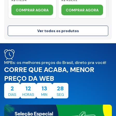
R$ 170,34
R$ 426,02
R$
COMPRAR AGORA
COMPRAR AGORA
Ver todos os produtos
MPBs: os melhores preços do Brasil, direto pra você!
CORRE QUE ACABA, MENOR
PREÇO DA WEB
2
12
13
27
DIAS
HORAS
MIN
SEG