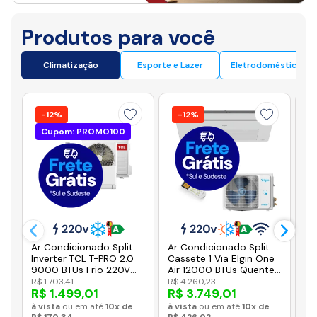
Produtos para você
Climatização
Esporte e Lazer
Eletrodomésticos
-12%
-12%
Cupom: PROMO100
Ar Condicionado Split
Ar Condicionado Split
Ar
Inverter TCL T-PRO 2.0
Cassete 1 Via Elgin One
DU
9000 BTUs Frio 220V
Air 12000 BTUs Quente
Vo
TAC-09CTG2-INV
e Frio Inverter 220V R32
12
R$ 1.703,41
R$ 4.260,23
R$
R$ 1.499,01
R$ 3.749,01
R
(KOQE12C2CA)
22
à vista
ou em até
10x de
à vista
ou em até
10x de
à v